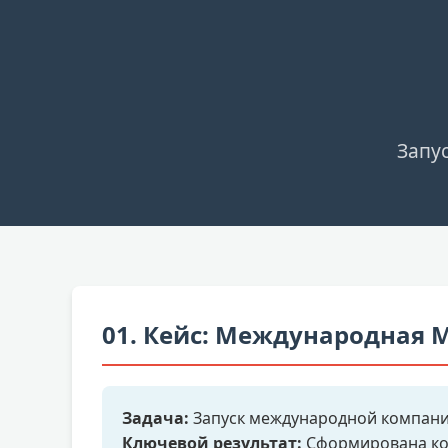
Запу
01. Кейс: Международная 
Задача:
Запуск международной компании
Ключевой результат:
Сформирована ком